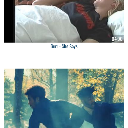
04:00
Gurr - She Says