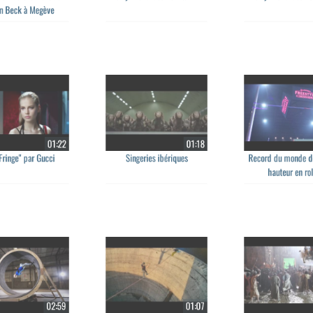
ff du snow art de
Terry Richardson & Etam 2
Terry Richardson
 Beck à Megève
01:22
01:18
ringe" par Gucci
Singeries ibériques
Record du monde 
hauteur en r
02:59
01:07