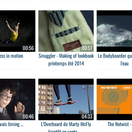
00:56
00:51
ess in motion
Smuggler - Making of lookbook
Le Bodyboarder qui
printemps été 2014
l'eau
00:46
04:33
ais timing ...
L'Overboard de Marty McFly
The Notwist -
bientôt en vente ......