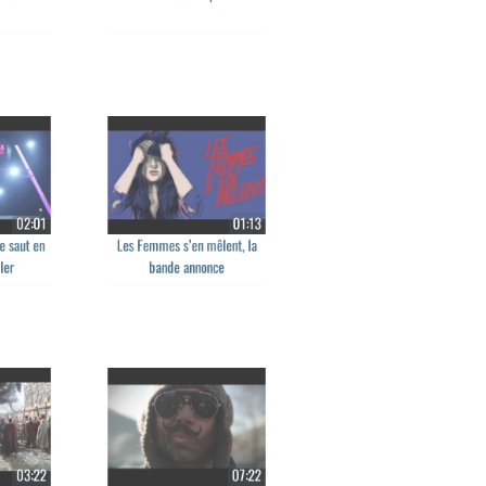
 & Etam 1
To be or not to be par Puma
02:01
01:13
de saut en
Les Femmes s’en mêlent, la
oller
bande annonce
03:22
07:22