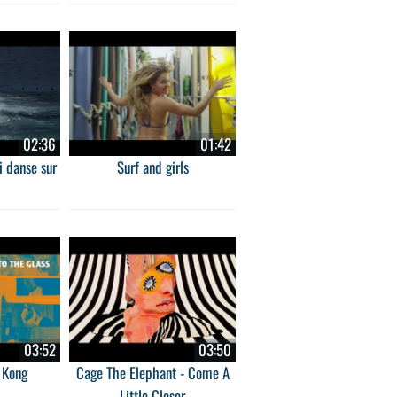
02:36
01:42
 danse sur
Surf and girls
03:52
03:50
 Kong
Cage The Elephant - Come A
Little Closer