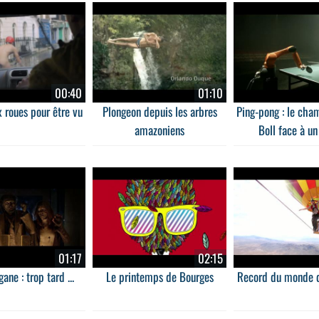
00:40
01:10
 roues pour être vu
Plongeon depuis les arbres
Ping-pong : le cha
amazoniens
Boll face à un
01:17
02:15
ane : trop tard ...
Le printemps de Bourges
Record du monde d