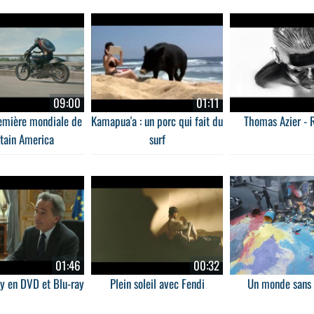
09:00
01:11
emière mondiale de
Kamapua'a : un porc qui fait du
Thomas Azier - 
tain America
surf
01:46
00:32
ay en DVD et Blu-ray
Plein soleil avec Fendi
Un monde sans 