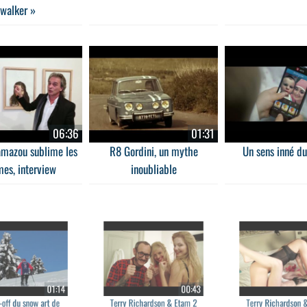
walker »
06:36
01:31
amazou sublime les
R8 Gordini, un mythe
Un sens inné du
es, interview
inoubliable
01:14
00:43