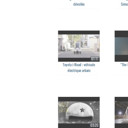
Lamborghini Huracán bientôt
Making-o
dévoilée
Simon
01:11
Toyota i-Road : véhicule
"The F
électrique urbain
03:20