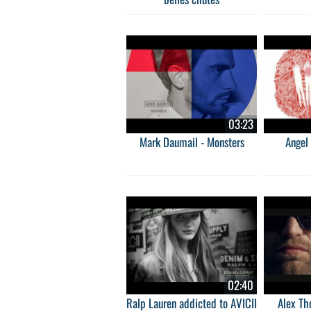
03:23
Mark Daumail - Monsters
Angel 
02:40
Ralp Lauren addicted to AVICII
Alex Th