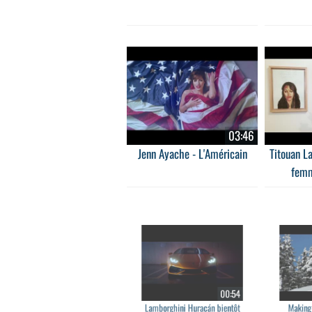
03:46
Jenn Ayache - L'Américain
Titouan L
femm
00:54