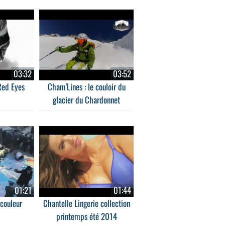
03:32
03:52
Red Eyes
Cham'Lines : le couloir du
glacier du Chardonnet
01:21
01:44
couleur
Chantelle Lingerie collection
printemps été 2014