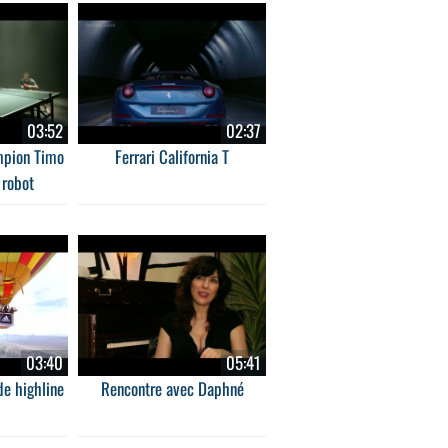
03:52
02:37
mpion Timo
Ferrari California T
 robot
03:40
05:41
e highline
Rencontre avec Daphné