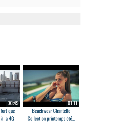
00:49
01:11
fort que
Beachwear Chantelle
 à la 4G
Collection printemps été...