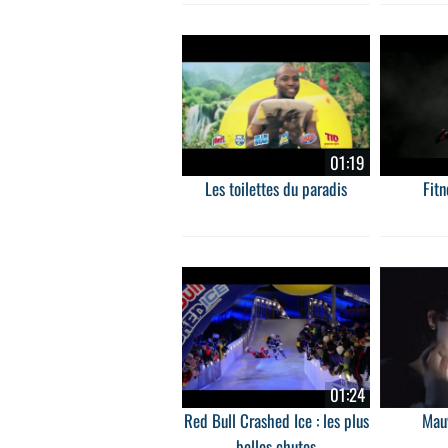
01:19
Les toilettes du paradis
Fitn
01:24
Red Bull Crashed Ice : les plus
Mauv
belles chutes