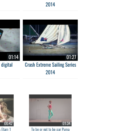
2014
01:14
01:27
 digital
Crash Extreme Sailing Series
2014
00:42
01:34