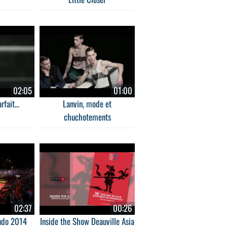
02:05
01:00
rfait...
Lanvin, mode et
chuchotements
02:37
00:26
udo 2014
Inside the Show Deauville Asia