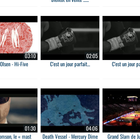
03:10
02:05
Olsen - Hi-Five
C'est un jour parfait...
C'est un jour pa
01:30
04:06
omson, le « mast
Death Vessel - Mercury Dime
Grand Slam de J