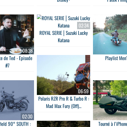
02:34
ROYAL SERIE ⎜Suzuki Lucky
Katana
08:38
te de Ted - Episode
Playlist Men
#7
06:59
Polaris RZR Pro R & Turbo R :
Mad Max Fury (Off)...
02:30
field 90° SOUTH :
Tourné à l’iPhon