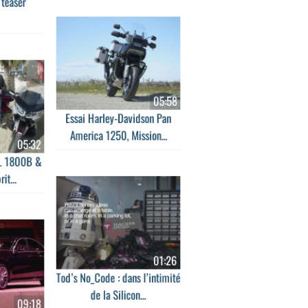
 teaser
05:58
Essai Harley-Davidson Pan
America 1250, Mission...
05:32
L 1800B &
it...
01:26
Tod’s No_Code : dans l’intimité
de la Silicon...
09:18