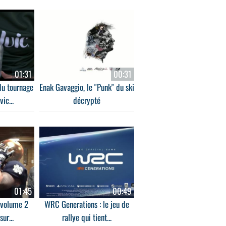
01:31
00:31
du tournage
Enak Gavaggio, le "Punk" du ski
ic...
décrypté
01:45
00:49
 volume 2
WRC Generations : le jeu de
sur...
rallye qui tient...