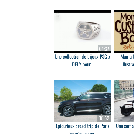
01:37
Une collection de bijoux PSG x
Mama C
DFLY pour...
illustr
08:52
Epicurieux : road trip de Paris
Une sema
jusqu’au salon...