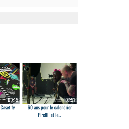
00:15
07:51
 Casetify
60 ans pour le calendrier
Pirellli et le...