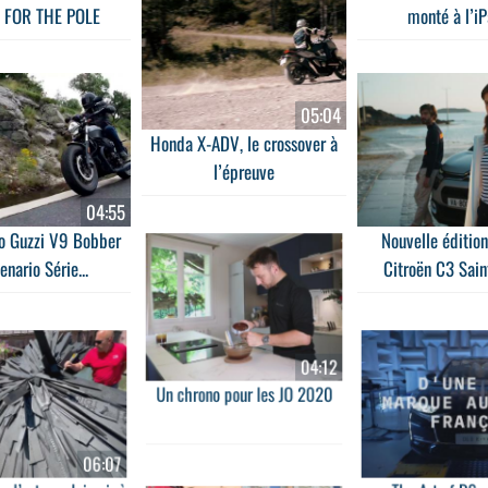
 FOR THE POLE
monté à l’iPa
05:04
Honda X-ADV, le crossover à
l’épreuve
04:55
o Guzzi V9 Bobber
Nouvelle édition
enario Série...
Citroën C3 Sain
04:12
Un chrono pour les JO 2020
06:07