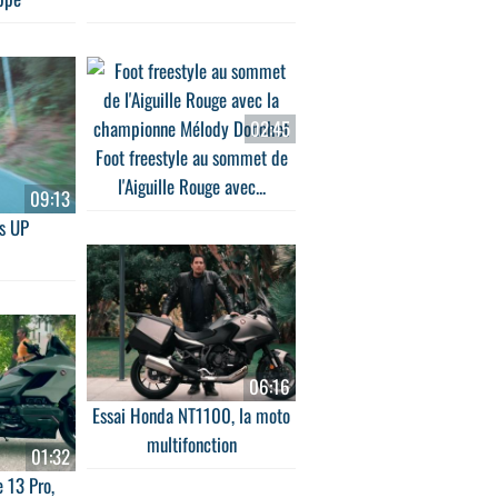
02:45
Foot freestyle au sommet de
l'Aiguille Rouge avec...
09:13
's UP
06:16
Essai Honda NT1100, la moto
multifonction
01:32
e 13 Pro,