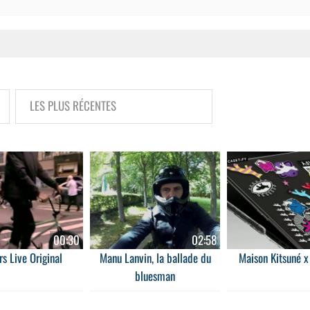
00:30
02:58
s Live Original
Manu Lanvin, la ballade du
Maison Kitsuné x
bluesman