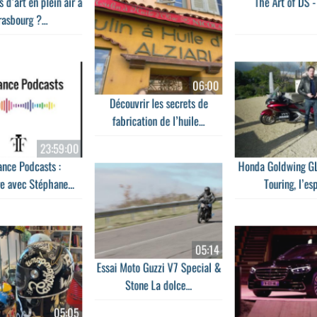
 d’art en plein air à
The Art of DS -
rasbourg ?...
06:00
Découvrir les secrets de
fabrication de l’huile...
23:59:00
ance Podcasts :
Honda Goldwing G
e avec Stéphane...
Touring, l’espr
05:14
Essai Moto Guzzi V7 Special &
Stone La dolce...
05:05