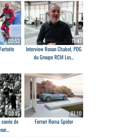
00:53
11:47
Fortnite
Interview Ronan Chabot, PDG
du Groupe RCM Les...
00:15
01:10
e cuvée de
Ferrari Roma Spider
ur...