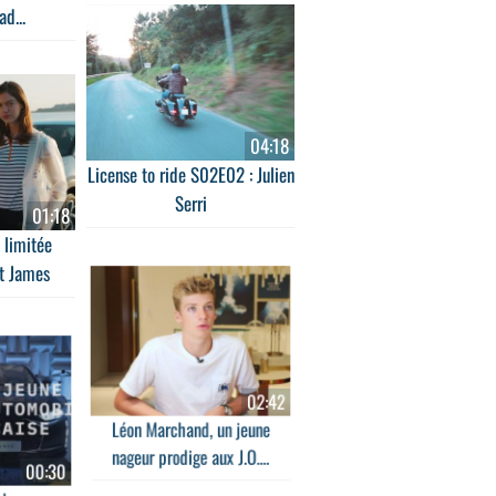
d...
04:18
License to ride S02E02 : Julien
Serri
01:18
 limitée
t James
02:42
Léon Marchand, un jeune
nageur prodige aux J.O....
00:30