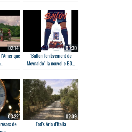
02:14
00:30
, l’Amérique
"Ballon l'enlèvement de
..
Meynaldo" la nouvelle BD...
03:22
02:09
trésors de
Tod's Aria d'Italia
ppe