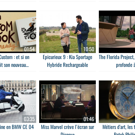
01:54
10:50
ustom : et si on
Epicurieux 9 : Kia Sportage
The Florida Project
ait son nouveau...
Hybride Rechargeable
profonde à.
03:35
01:46
ine en BMW CE 04
Miss Marvel crève l’écran sur
Métiers d'art, les 
Disney+
Patek Phili