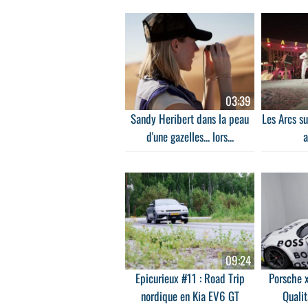
03:39
Sandy Heribert dans la peau
Les Arcs s
d'une gazelles... lors...
a
09:24
Epicurieux #11 : Road Trip
Porsche x
nordique en Kia EV6 GT
Qualit