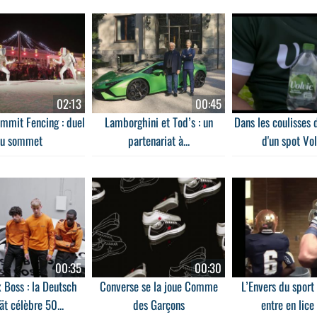
02:13
00:45
ummit Fencing : duel
Lamborghini et Tod’s : un
Dans les coulisses 
u sommet
partenariat à...
d'un spot Volv
00:35
00:30
 Boss : la Deutsch
Converse se la joue Comme
L’Envers du sport
ät célèbre 50...
des Garçons
entre en lice 