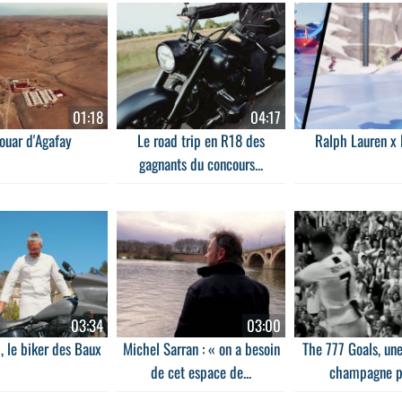
01:18
04:17
ouar d'Agafay
Le road trip en R18 des
Ralph Lauren x 
gagnants du concours...
03:34
03:00
, le biker des Baux
Michel Sarran : « on a besoin
The 777 Goals, un
de cet espace de...
champagne po