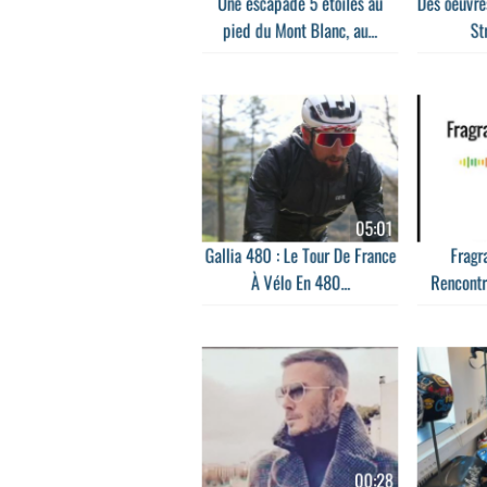
Une escapade 5 étoiles au
Des oeuvres
pied du Mont Blanc, au...
St
05:01
Gallia 480 : Le Tour De France
Fragr
À Vélo En 480...
Rencontr
00:28