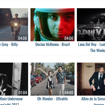
04:00
04:00
 Grey - Billy
Declan McKenna - Brazil
Lana Del Rey - Lust 
The Week
01:04
04:00
 Klein Underwear
Oh Wonder - Ultralife
Albin de la Simo
en’sété 2017
femme