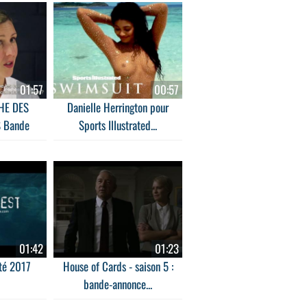
01:57
00:57
HE DES
Danielle Herrington pour
 Bande
Sports Illustrated...
OST
01:42
01:23
té 2017
House of Cards - saison 5 :
bande-annonce...