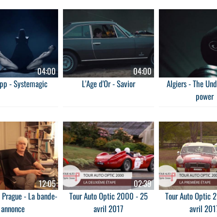
04:00
04:00
pp - Systemagic
L'Age d'Or - Savior
Algiers - The Und
power
12:05
02:39
 Prague - La bande-
Tour Auto Optic 2000 - 25
Tour Auto Optic 
annonce
avril 2017
avril 201