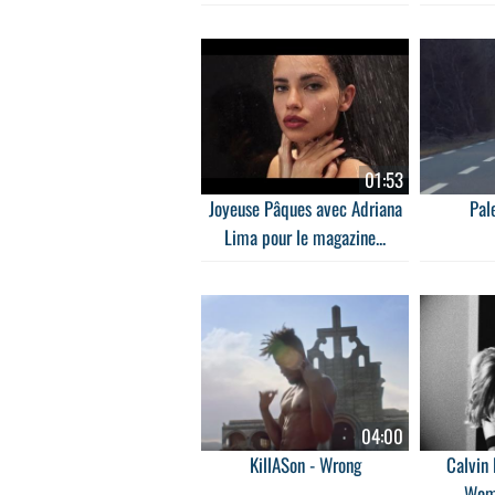
01:53
Joyeuse Pâques avec Adriana
Pale
Lima pour le magazine...
04:00
KillASon - Wrong
Calvin
Wom