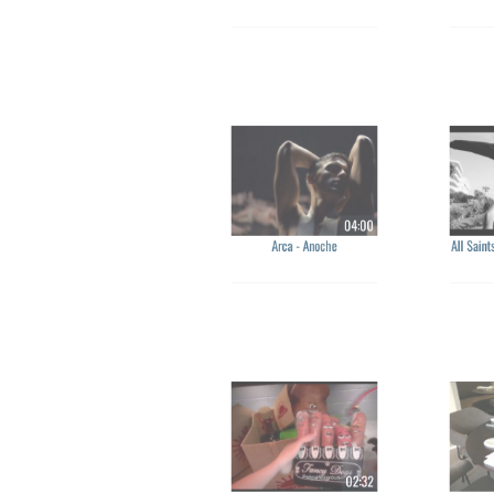
Liset Alea - Going Home
Electric 
04:00
Arca - Anoche
All Saints 
02:32