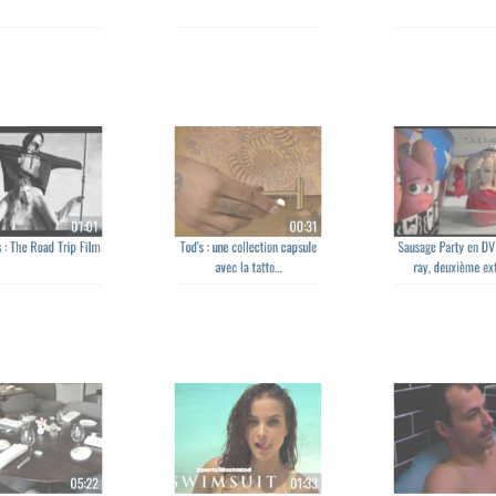
Guest - Back For Me
Kid Francescoli - Les Vitrines
Alexandra Da
01:01
00:31
: The Road Trip Film
Tod's : une collection capsule
Sausage Party en D
avec la tatto...
ray, deuxième ex
05:22
01:33