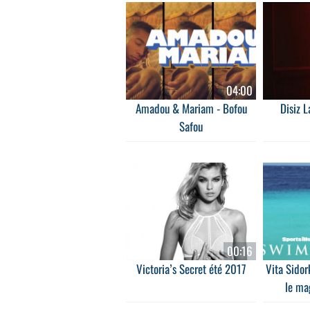
04:00
Amadou & Mariam - Bofou
Disiz L
Safou
00:16
Victoria’s Secret été 2017
Vita Sidor
le mag