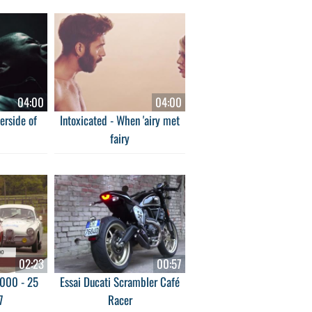
04:00
04:00
erside of
Intoxicated - When 'airy met
fairy
02:23
00:57
2000 - 25
Essai Ducati Scrambler Café
7
Racer