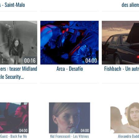
s - Saint-Malo
des alien
00:16
04:00
ers : teaser Midland
Arca - Desafío
Fishbach - Un aut
le Security...
04:00
04:00