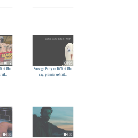
ddario
Arca - Reverie
01:12
00:25
VD et Blu-
Sausage Party en DVD et Blu-
trait...
ray, premier extrait...
04:00
04:00