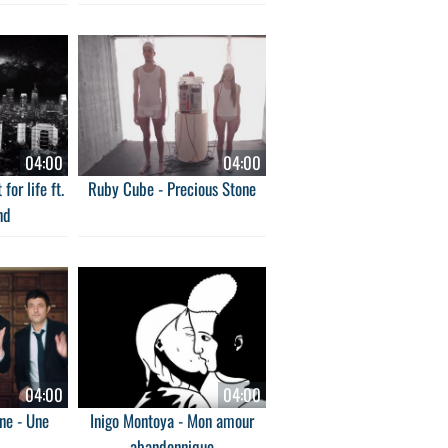
04:00
04:00
for life ft.
Ruby Cube - Precious Stone
nd
04:00
04:00
ne - Une
Inigo Montoya - Mon amour
abandonnique