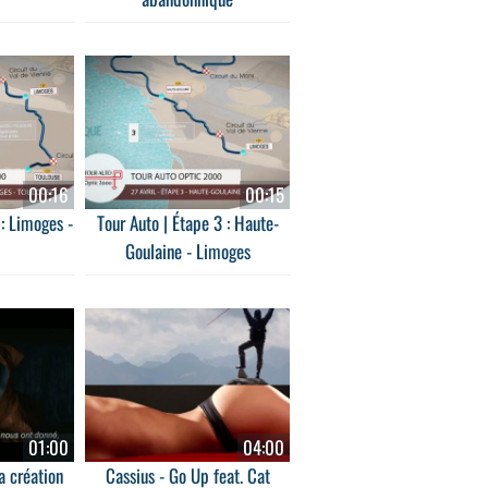
00:16
00:15
 : Limoges -
Tour Auto | Étape 3 : Haute-
Goulaine - Limoges
01:00
04:00
a création
Cassius - Go Up feat. Cat