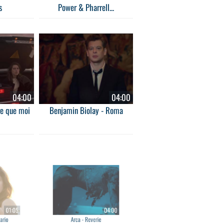
s
Power & Pharrell...
04:00
04:00
re que moi
Benjamin Biolay - Roma
01:05
04:00