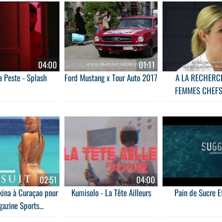
04:00
01:11
a Peste - Splash
Ford Mustang x Tour Auto 2017
A LA RECHERC
FEMMES CHEFS
annonce V
02:51
04:00
kina à Curaçao pour
Kumisolo - La Tête Ailleurs
Pain de Sucre E
azine Sports...