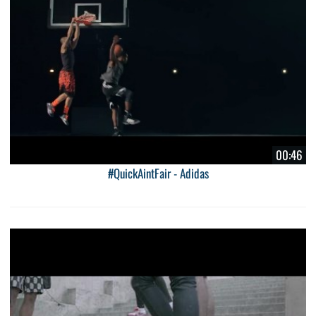
00:46
#QuickAintFair - Adidas