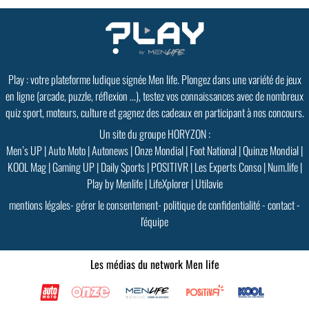
Play : votre plateforme ludique signée Men life. Plongez dans une variété de jeux
en ligne (arcade, puzzle, réflexion ...), testez vos connaissances avec de nombreux
quiz sport, moteurs, culture et gagnez des cadeaux en participant à nos concours.
Un site du groupe HORYZON :
Men’s UP
|
Auto Moto
|
Autonews
|
Onze Mondial
|
Foot National
|
Quinze Mondial
|
KOOL Mag
|
Gaming UP
|
Daily Sports
|
POSITIVR
|
Les Experts Conso
|
Num.life
|
Play by Menlife
|
LifeXplorer
|
Utilavie
mentions légales
-
gérer le consentement
-
politique de confidentialité
-
contact
-
l'équipe
Les médias du network Men life