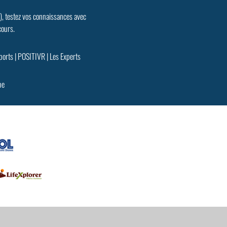
.), testez vos connaissances avec
cours.
ports
|
POSITIVR
|
Les Experts
pe