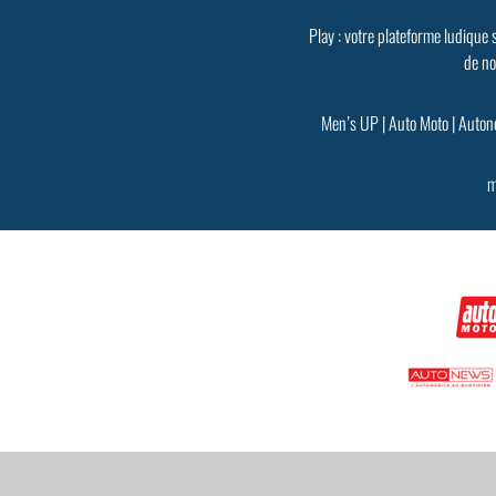
Play : votre plateforme ludique 
de no
Men’s UP
|
Auto Moto
|
Auton
m