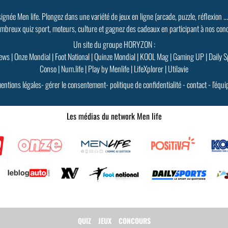
signée Men life. Plongez dans une variété de jeux en ligne (arcade, puzzle, réflexion ..
mbreux quiz sport, moteurs, culture et gagnez des cadeaux en participant à nos con
Un site du groupe HORYZON :
ews
|
Onze Mondial
|
Foot National
|
Quinze Mondial
|
KOOL Mag
|
Gaming UP
|
Daily S
Conso
|
Num.life
|
Play by Menlife
|
LifeXplorer
|
Utilavie
entions légales
-
gérer le consentement
-
politique de confidentialité
-
contact
-
l'équi
Les médias du network Men life
QUIZ
JEUX
CONCOURS