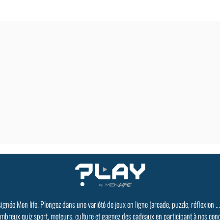
signée Men life. Plongez dans une variété de jeux en ligne (arcade, puzzle, réflexion ..
mbreux quiz sport, moteurs, culture et gagnez des cadeaux en participant à nos con