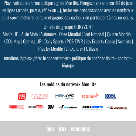
Play : votre plateforme ludique signée Men life. Plongez dans une variété de jeux
en ligne (arcade, puzzle, réflexion ...), testez vos connaissances avec de nombreux
quiz sport, moteurs, culture et gagnez des cadeaux en participant à nos concours.
Un site du groupe HORYZON :
Men’s UP
|
Auto Moto
|
Autonews
|
Onze Mondial
|
Foot National
|
Quinze Mondial
|
KOOL Mag
|
Gaming UP
|
Daily Sports
|
POSITIVR
|
Les Experts Conso
|
Num.life
|
Play by Menlife
|
LifeXplorer
|
Utilavie
mentions légales
-
gérer le consentement
-
politique de confidentialité
-
contact
-
l'équipe
Les médias du network Men life
QUIZ
JEUX
CONCOURS