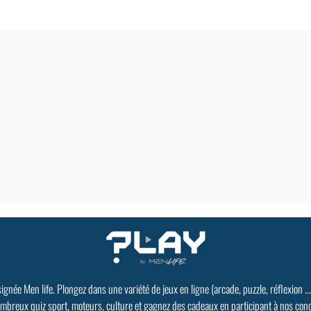
signée Men life. Plongez dans une variété de jeux en ligne (arcade, puzzle, réflexion ..
mbreux quiz sport, moteurs, culture et gagnez des cadeaux en participant à nos con