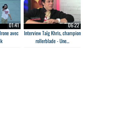
01:41
06:22
drone avec
Interview Taïg Khris, champion
ck
rollerblade - Une...