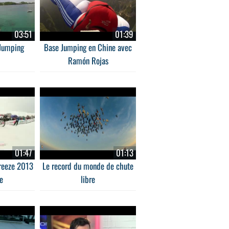
03:51
01:39
 Jumping
Base Jumping en Chine avec
Ramón Rojas
01:47
01:13
reeze 2013
Le record du monde de chute
e
libre