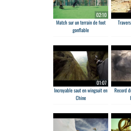
02:10
Match sur un terrain de foot
Travers
gonflable
01:07
Incroyable saut en wingsuit en
Record du
Chine