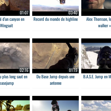
01:07
03:40
é d'un canyon en
Record du monde de highline
Alex Thomson, l
Wingsuit
walker »
02:16
01:19
 plus long saut en
Du Base Jump depuis une
B.A.S.E. Jump en M
basejump
antenne