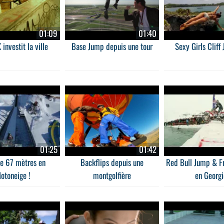
01:09
01:40
investit la ville
Base Jump depuis une tour
Sexy Girls Cliff
01:25
01:42
e 67 mètres en
Backflips depuis une
Red Bull Jump & F
otoneige !
montgolfière
en Georgi