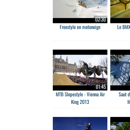
02:30
Freestyle en motoneige
Le BMX 
01:45
MTB Slopestyle - Vienna Air
Saut d
King 2013
M