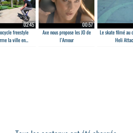
02:45
00:57
ocycle freestyle
Axe nous propose les JO de
Le skate filmé au 
rme la ville en...
l’Amour
Heli Atta