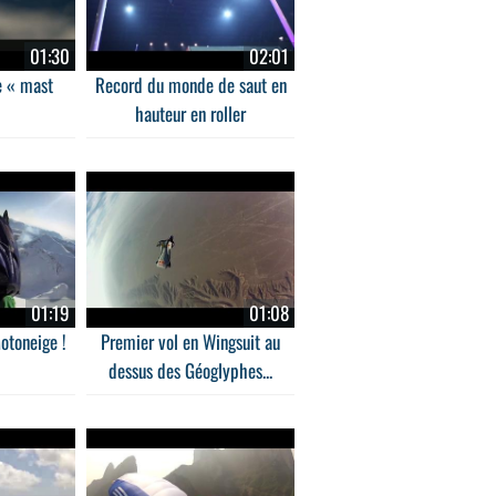
01:30
02:01
e « mast
Record du monde de saut en
hauteur en roller
01:19
01:08
otoneige !
Premier vol en Wingsuit au
dessus des Géoglyphes...