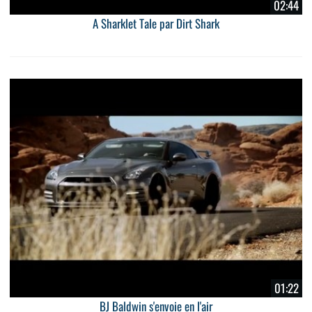
02:44
A Sharklet Tale par Dirt Shark
01:22
BJ Baldwin s'envoie en l'air