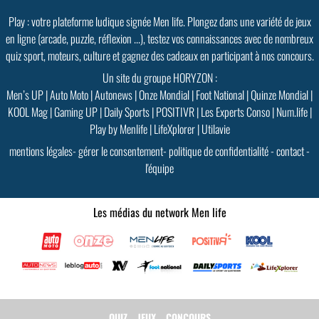
Play : votre plateforme ludique signée Men life. Plongez dans une variété de jeux
en ligne (arcade, puzzle, réflexion ...), testez vos connaissances avec de nombreux
quiz sport, moteurs, culture et gagnez des cadeaux en participant à nos concours.
Un site du groupe HORYZON :
Men’s UP
|
Auto Moto
|
Autonews
|
Onze Mondial
|
Foot National
|
Quinze Mondial
|
KOOL Mag
|
Gaming UP
|
Daily Sports
|
POSITIVR
|
Les Experts Conso
|
Num.life
|
Play by Menlife
|
LifeXplorer
|
Utilavie
mentions légales
-
gérer le consentement
-
politique de confidentialité
-
contact
-
l'équipe
Les médias du network Men life
QUIZ
JEUX
CONCOURS