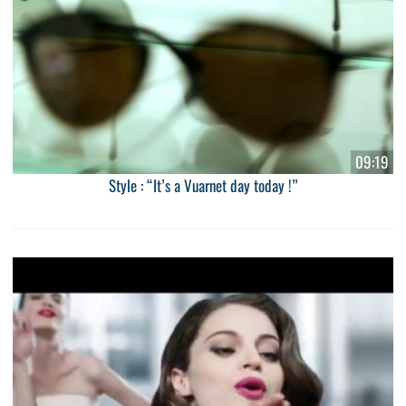
09:19
Style : “It’s a Vuarnet day today !”