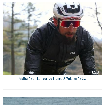
05:01
Gallia 480 : Le Tour De France À Vélo En 480...