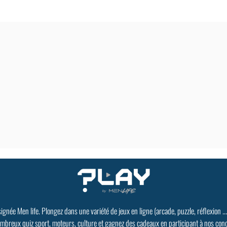
signée Men life. Plongez dans une variété de jeux en ligne (arcade, puzzle, réflexion ..
mbreux quiz sport, moteurs, culture et gagnez des cadeaux en participant à nos con