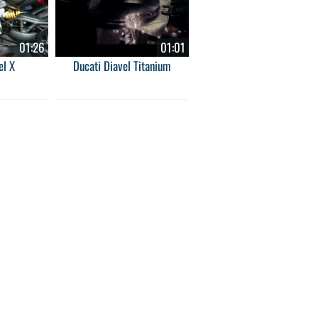
01:26
01:01
el X
Ducati Diavel Titanium