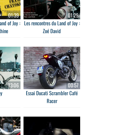
01:39
01:29
and of Joy :
Les rencontres du Land of Joy :
khine
Zoé David
13:06
00:57
oy
Essai Ducati Scrambler Café
Racer