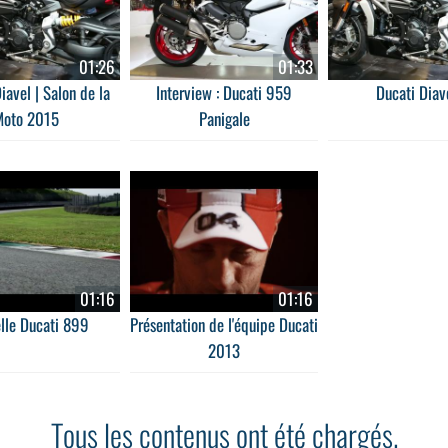
01:26
01:33
iavel | Salon de la
Interview : Ducati 959
Ducati Diav
Moto 2015
Panigale
01:16
01:16
lle Ducati 899
Présentation de l'équipe Ducati
2013
Tous les contenus ont été chargés.