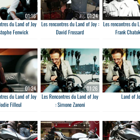
01:16
01:24
tres du Land of Joy
Les rencontres du Land of Joy :
Les rencontres du L
istophe Fenwick
David Frossard
Frank Chato
01:24
01:26
tres du Land of Joy
Les Rencontres du Land of Joy
Land of J
lodie Filleul
: Simone Zanoni