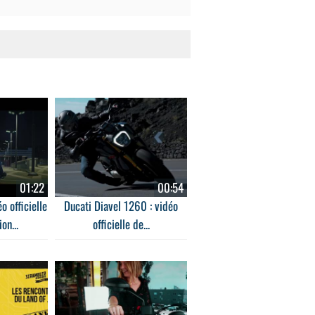
01:22
00:54
o officielle
Ducati Diavel 1260 : vidéo
on...
officielle de...