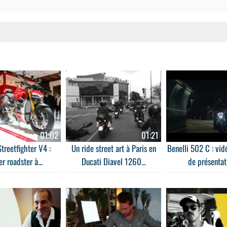
01:02
01:21
treetfighter V4 :
Un ride street art à Paris en
Benelli 502 C : vidé
er roadster à...
Ducati Diavel 1260...
de présentati