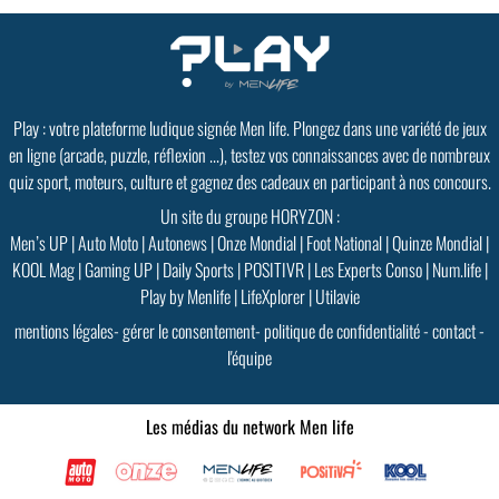
Play : votre plateforme ludique signée Men life. Plongez dans une variété de jeux
en ligne (arcade, puzzle, réflexion ...), testez vos connaissances avec de nombreux
quiz sport, moteurs, culture et gagnez des cadeaux en participant à nos concours.
Un site du groupe HORYZON :
Men’s UP
|
Auto Moto
|
Autonews
|
Onze Mondial
|
Foot National
|
Quinze Mondial
|
KOOL Mag
|
Gaming UP
|
Daily Sports
|
POSITIVR
|
Les Experts Conso
|
Num.life
|
Play by Menlife
|
LifeXplorer
|
Utilavie
mentions légales
-
gérer le consentement
-
politique de confidentialité
-
contact
-
l'équipe
Les médias du network Men life