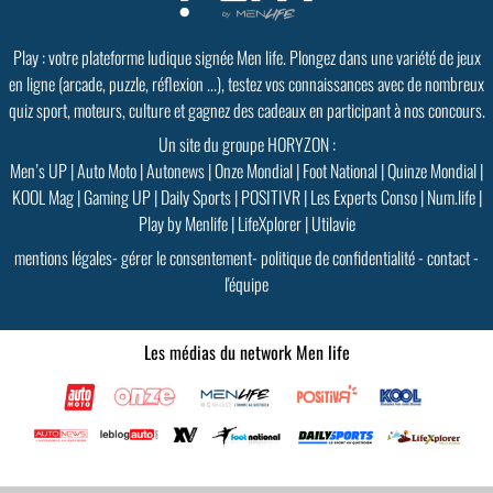
Play : votre plateforme ludique signée Men life. Plongez dans une variété de jeux
en ligne (arcade, puzzle, réflexion ...), testez vos connaissances avec de nombreux
quiz sport, moteurs, culture et gagnez des cadeaux en participant à nos concours.
Un site du groupe HORYZON :
Men’s UP
|
Auto Moto
|
Autonews
|
Onze Mondial
|
Foot National
|
Quinze Mondial
|
KOOL Mag
|
Gaming UP
|
Daily Sports
|
POSITIVR
|
Les Experts Conso
|
Num.life
|
Play by Menlife
|
LifeXplorer
|
Utilavie
mentions légales
-
gérer le consentement
-
politique de confidentialité
-
contact
-
l'équipe
Les médias du network Men life