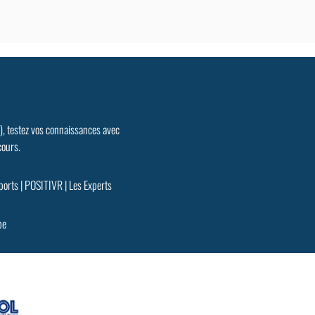
.), testez vos connaissances avec
cours.
ports
|
POSITIVR
|
Les Experts
pe