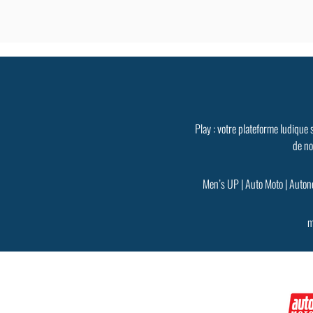
Play : votre plateforme ludique 
de no
Men’s UP
|
Auto Moto
|
Auton
m