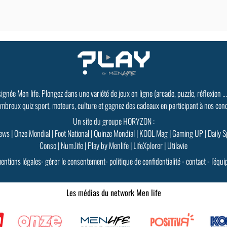
signée Men life. Plongez dans une variété de jeux en ligne (arcade, puzzle, réflexion ..
mbreux quiz sport, moteurs, culture et gagnez des cadeaux en participant à nos con
Un site du groupe HORYZON :
ews
|
Onze Mondial
|
Foot National
|
Quinze Mondial
|
KOOL Mag
|
Gaming UP
|
Daily S
Conso
|
Num.life
|
Play by Menlife
|
LifeXplorer
|
Utilavie
entions légales
-
gérer le consentement
-
politique de confidentialité
-
contact
-
l'équi
Les médias du network Men life