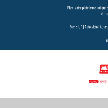
Play : votre plateforme ludique 
de no
Men’s UP
|
Auto Moto
|
Auton
m