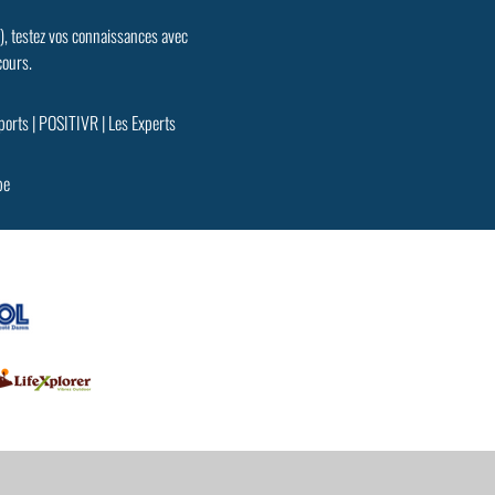
.), testez vos connaissances avec
cours.
ports
|
POSITIVR
|
Les Experts
pe