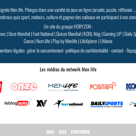
signée Men life. Plongez dans une variété de jeux en ligne (arcade, puzzle, réflexion ..
mbreux quiz sport, moteurs, culture et gagnez des cadeaux en participant à nos con
Un site du groupe HORYZON :
ews
|
Onze Mondial
|
Foot National
|
Quinze Mondial
|
KOOL Mag
|
Gaming UP
|
Daily S
Conso
|
Num.life
|
Play by Menlife
|
LifeXplorer
|
Utilavie
entions légales
-
gérer le consentement
-
politique de confidentialité
-
contact
-
l'équi
Les médias du network Men life
QUIZ
JEUX
CONCOURS