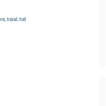
erre
,
travail
,
trail