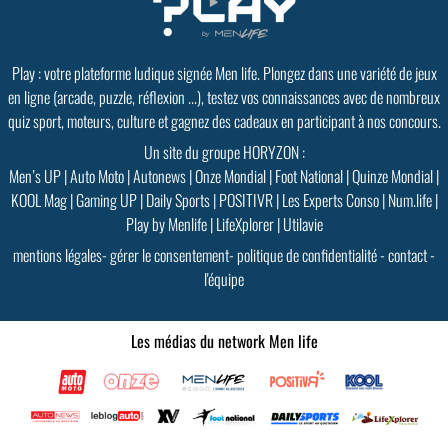
Play : votre plateforme ludique signée Men life. Plongez dans une variété de jeux
en ligne (arcade, puzzle, réflexion ...), testez vos connaissances avec de nombreux
quiz sport, moteurs, culture et gagnez des cadeaux en participant à nos concours.
Un site du groupe HORYZON :
Men’s UP
|
Auto Moto
|
Autonews
|
Onze Mondial
|
Foot National
|
Quinze Mondial
|
KOOL Mag
|
Gaming UP
|
Daily Sports
|
POSITIVR
|
Les Experts Conso
|
Num.life
|
Play by Menlife
|
LifeXplorer
|
Utilavie
mentions légales
-
gérer le consentement
-
politique de confidentialité
-
contact
-
l'équipe
Les médias du network Men life