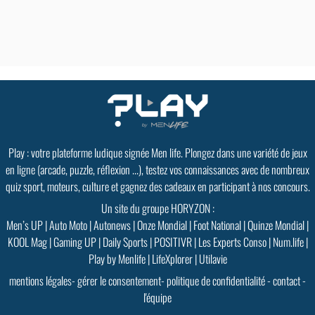
Play : votre plateforme ludique signée Men life. Plongez dans une variété de jeux
en ligne (arcade, puzzle, réflexion ...), testez vos connaissances avec de nombreux
quiz sport, moteurs, culture et gagnez des cadeaux en participant à nos concours.
Un site du groupe HORYZON :
Men’s UP
|
Auto Moto
|
Autonews
|
Onze Mondial
|
Foot National
|
Quinze Mondial
|
KOOL Mag
|
Gaming UP
|
Daily Sports
|
POSITIVR
|
Les Experts Conso
|
Num.life
|
Play by Menlife
|
LifeXplorer
|
Utilavie
mentions légales
-
gérer le consentement
-
politique de confidentialité
-
contact
-
l'équipe