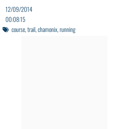
12/09/2014
00:08:15
course
,
trail
,
chamonix
,
running