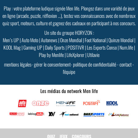
Play : votre plateforme ludique signée Men life. Plongez dans une variété de jeux
en ligne (arcade, puzzle, réflexion ...), testez vos connaissances avec de nombreux
quiz sport, moteurs, culture et gagnez des cadeaux en participant à nos concours.
Un site du groupe HORYZON :
Men’s UP
|
Auto Moto
|
Autonews
|
Onze Mondial
|
Foot National
|
Quinze Mondial
|
KOOL Mag
|
Gaming UP
|
Daily Sports
|
POSITIVR
|
Les Experts Conso
|
Num.life
|
Play by Menlife
|
LifeXplorer
|
Utilavie
mentions légales
-
gérer le consentement
-
politique de confidentialité
-
contact
-
l'équipe
Les médias du network Men life
QUIZ
JEUX
CONCOURS