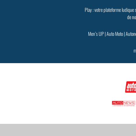
Play : votre plateforme ludique 
de no
Men’s UP
|
Auto Moto
|
Auton
m