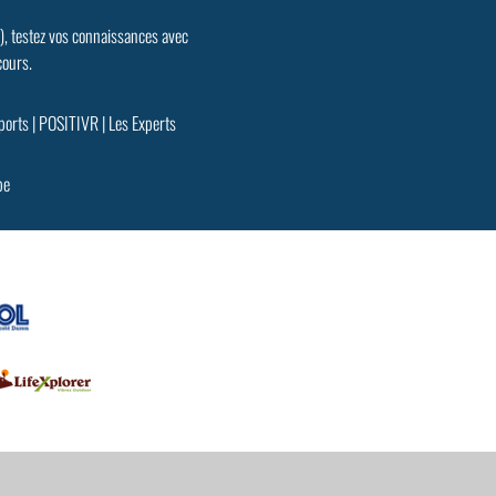
.), testez vos connaissances avec
cours.
ports
|
POSITIVR
|
Les Experts
pe