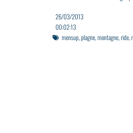
26/03/2013
00:02:13
mensup
,
plagne
,
montagne
,
ride
,