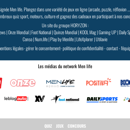
signée Men life. Plongez dans une variété de jeux en ligne (arcade, puzzle, réflexion ..
mbreux quiz sport, moteurs, culture et gagnez des cadeaux en participant à nos con
Un site du groupe HORYZON :
ews
|
Onze Mondial
|
Foot National
|
Quinze Mondial
|
KOOL Mag
|
Gaming UP
|
Daily S
Conso
|
Num.life
|
Play by Menlife
|
LifeXplorer
|
Utilavie
entions légales
-
gérer le consentement
-
politique de confidentialité
-
contact
-
l'équi
Les médias du network Men life
QUIZ
JEUX
CONCOURS