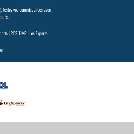
.), testez vos connaissances avec
cours.
ports
|
POSITIVR
|
Les Experts
pe