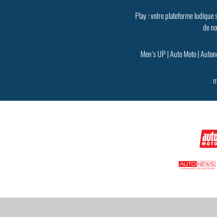
Play : votre plateforme ludique 
de no
Men’s UP
|
Auto Moto
|
Auton
m