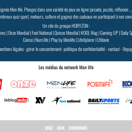
signée Men life. Plongez dans une variété de jeux en ligne (arcade, puzzle, réflexion ..
mbreux quiz sport, moteurs, culture et gagnez des cadeaux en participant à nos con
Un site du groupe HORYZON :
ews
|
Onze Mondial
|
Foot National
|
Quinze Mondial
|
KOOL Mag
|
Gaming UP
|
Daily S
Conso
|
Num.life
|
Play by Menlife
|
LifeXplorer
|
Utilavie
entions légales
-
gérer le consentement
-
politique de confidentialité
-
contact
-
l'équi
Les médias du network Men life
QUIZ
JEUX
CONCOURS