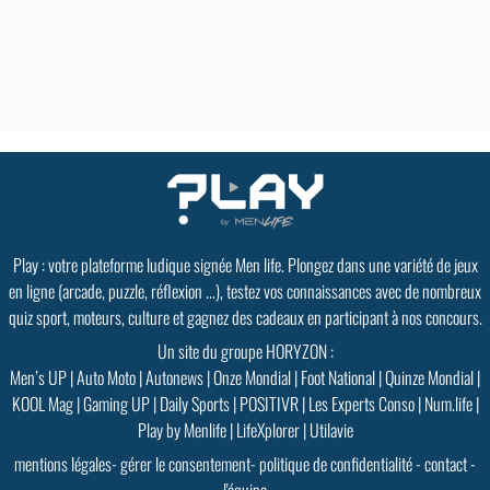
Play : votre plateforme ludique signée Men life. Plongez dans une variété de jeux
en ligne (arcade, puzzle, réflexion ...), testez vos connaissances avec de nombreux
quiz sport, moteurs, culture et gagnez des cadeaux en participant à nos concours.
Un site du groupe HORYZON :
Men’s UP
|
Auto Moto
|
Autonews
|
Onze Mondial
|
Foot National
|
Quinze Mondial
|
KOOL Mag
|
Gaming UP
|
Daily Sports
|
POSITIVR
|
Les Experts Conso
|
Num.life
|
Play by Menlife
|
LifeXplorer
|
Utilavie
mentions légales
-
gérer le consentement
-
politique de confidentialité
-
contact
-