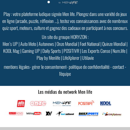
Play : votre plateforme ludique signée Men life. Plongez dans une variété de jeux
en ligne (arcade, puzzle, réflexion ...), testez vos connaissances avec de nombreux
quiz sport, moteurs, culture et gagnez des cadeaux en participant à nos concours.
Un site du groupe HORYZON :
Men’s UP
|
Auto Moto
|
Autonews
|
Onze Mondial
|
Foot National
|
Quinze Mondial
|
KOOL Mag
|
Gaming UP
|
Daily Sports
|
POSITIVR
|
Les Experts Conso
|
Num.life
|
Play by Menlife
|
LifeXplorer
|
Utilavie
mentions légales
-
gérer le consentement
-
politique de confidentialité
-
contact
-
l'équipe
Les médias du network Men life