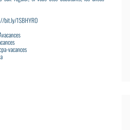
tp://bit.ly/1SBHYRO
PAvacances
acances
Ucpa-vacances
pa