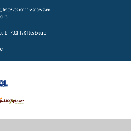
.), testez vos connaissances avec
cours.
ports
|
POSITIVR
|
Les Experts
pe