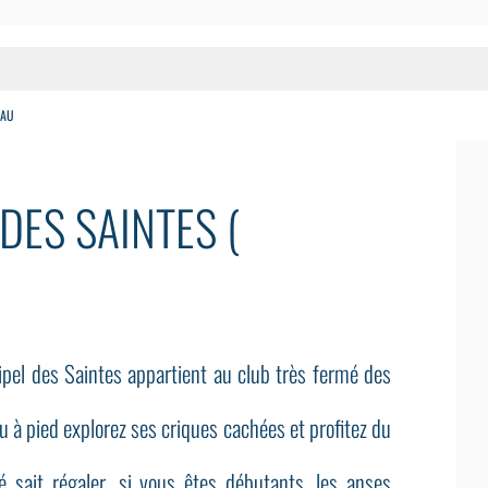
EAU
DES SAINTES (
chipel des Saintes appartient au club très fermé des
 à pied explorez ses criques cachées et profitez du
é sait régaler, si vous êtes débutants, les anses