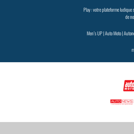
Play : votre plateforme ludique 
de no
Men’s UP
|
Auto Moto
|
Auton
m