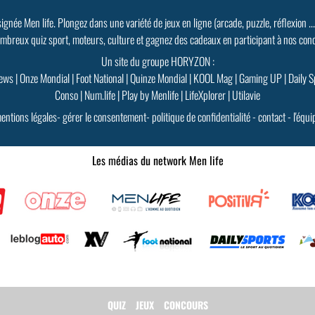
signée Men life. Plongez dans une variété de jeux en ligne (arcade, puzzle, réflexion ..
mbreux quiz sport, moteurs, culture et gagnez des cadeaux en participant à nos con
Un site du groupe HORYZON :
ews
|
Onze Mondial
|
Foot National
|
Quinze Mondial
|
KOOL Mag
|
Gaming UP
|
Daily S
Conso
|
Num.life
|
Play by Menlife
|
LifeXplorer
|
Utilavie
entions légales
-
gérer le consentement
-
politique de confidentialité
-
contact
-
l'équi
Les médias du network Men life
QUIZ
JEUX
CONCOURS