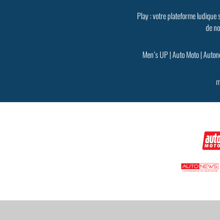
Play : votre plateforme ludique 
de no
Men’s UP
|
Auto Moto
|
Auton
m