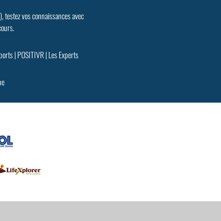
.), testez vos connaissances avec
cours.
ports
|
POSITIVR
|
Les Experts
pe