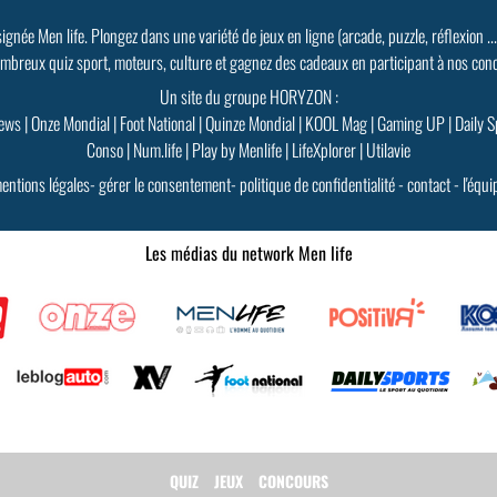
signée Men life. Plongez dans une variété de jeux en ligne (arcade, puzzle, réflexion ..
mbreux quiz sport, moteurs, culture et gagnez des cadeaux en participant à nos con
Un site du groupe HORYZON :
ews
|
Onze Mondial
|
Foot National
|
Quinze Mondial
|
KOOL Mag
|
Gaming UP
|
Daily S
Conso
|
Num.life
|
Play by Menlife
|
LifeXplorer
|
Utilavie
entions légales
-
gérer le consentement
-
politique de confidentialité
-
contact
-
l'équi
Les médias du network Men life
QUIZ
JEUX
CONCOURS