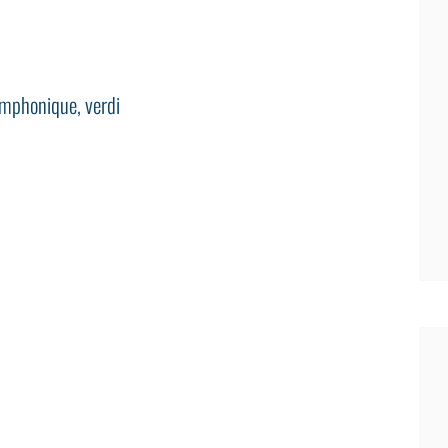
ymphonique
,
verdi