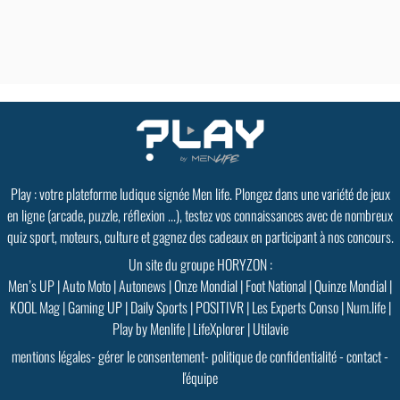
Play : votre plateforme ludique signée Men life. Plongez dans une variété de jeux
en ligne (arcade, puzzle, réflexion ...), testez vos connaissances avec de nombreux
quiz sport, moteurs, culture et gagnez des cadeaux en participant à nos concours.
Un site du groupe HORYZON :
Men’s UP
|
Auto Moto
|
Autonews
|
Onze Mondial
|
Foot National
|
Quinze Mondial
|
KOOL Mag
|
Gaming UP
|
Daily Sports
|
POSITIVR
|
Les Experts Conso
|
Num.life
|
Play by Menlife
|
LifeXplorer
|
Utilavie
mentions légales
-
gérer le consentement
-
politique de confidentialité
-
contact
-
l'équipe