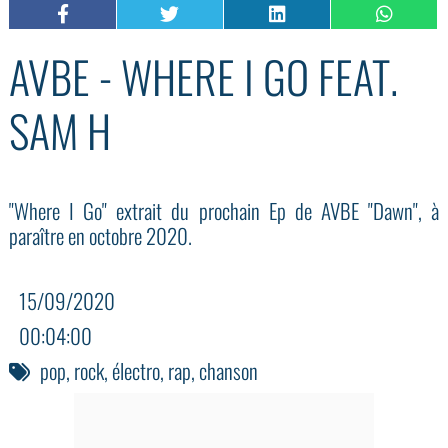
AVBE - WHERE I GO FEAT.
SAM H
"Where I Go" extrait du prochain Ep de AVBE "Dawn", à
paraître en octobre 2020.
15/09/2020
00:04:00
pop
,
rock
,
électro
,
rap
,
chanson