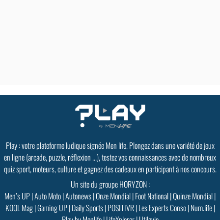
Play : votre plateforme ludique signée Men life. Plongez dans une variété de jeux
en ligne (arcade, puzzle, réflexion ...), testez vos connaissances avec de nombreux
quiz sport, moteurs, culture et gagnez des cadeaux en participant à nos concours.
Un site du groupe HORYZON :
Men’s UP
|
Auto Moto
|
Autonews
|
Onze Mondial
|
Foot National
|
Quinze Mondial
|
KOOL Mag
|
Gaming UP
|
Daily Sports
|
POSITIVR
|
Les Experts Conso
|
Num.life
|
Play by Menlife
|
LifeXplorer
|
Utilavie