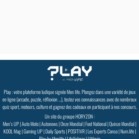
Play : votre plateforme ludique signée Men life. Plongez dans une variété de jeux
en ligne (arcade, puzzle, réflexion ...), testez vos connaissances avec de nombreux
quiz sport, moteurs, culture et gagnez des cadeaux en participant à nos concours.
Un site du groupe HORYZON :
Men’s UP
|
Auto Moto
|
Autonews
|
Onze Mondial
|
Foot National
|
Quinze Mondial
|
KOOL Mag
|
Gaming UP
|
Daily Sports
|
POSITIVR
|
Les Experts Conso
|
Num.life
|
Play by Menlife
|
LifeXplorer
|
Utilavie