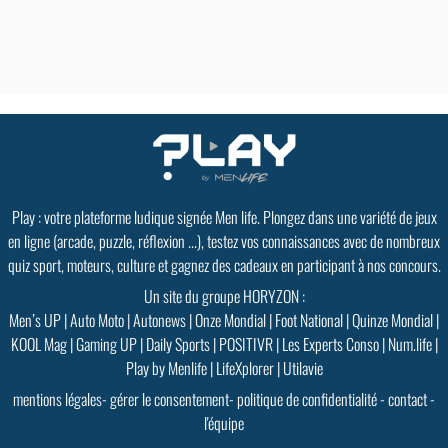
Play : votre plateforme ludique signée Men life. Plongez dans une variété de jeux
en ligne (arcade, puzzle, réflexion ...), testez vos connaissances avec de nombreux
quiz sport, moteurs, culture et gagnez des cadeaux en participant à nos concours.
Un site du groupe HORYZON :
Men’s UP
|
Auto Moto
|
Autonews
|
Onze Mondial
|
Foot National
|
Quinze Mondial
|
KOOL Mag
|
Gaming UP
|
Daily Sports
|
POSITIVR
|
Les Experts Conso
|
Num.life
|
Play by Menlife
|
LifeXplorer
|
Utilavie
mentions légales
-
gérer le consentement
-
politique de confidentialité
-
contact
-
l'équipe