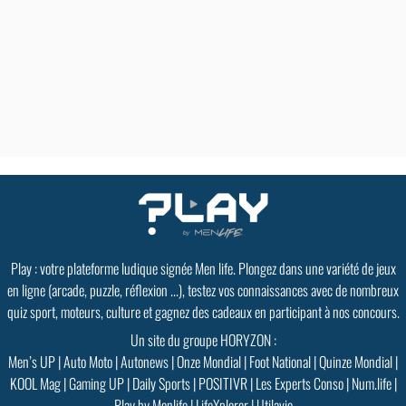
Play : votre plateforme ludique signée Men life. Plongez dans une variété de jeux
en ligne (arcade, puzzle, réflexion ...), testez vos connaissances avec de nombreux
quiz sport, moteurs, culture et gagnez des cadeaux en participant à nos concours.
Un site du groupe HORYZON :
Men’s UP
|
Auto Moto
|
Autonews
|
Onze Mondial
|
Foot National
|
Quinze Mondial
|
KOOL Mag
|
Gaming UP
|
Daily Sports
|
POSITIVR
|
Les Experts Conso
|
Num.life
|
Play by Menlife
|
LifeXplorer
|
Utilavie