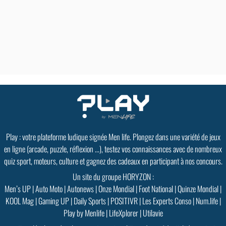
Play : votre plateforme ludique signée Men life. Plongez dans une variété de jeux
en ligne (arcade, puzzle, réflexion ...), testez vos connaissances avec de nombreux
quiz sport, moteurs, culture et gagnez des cadeaux en participant à nos concours.
Un site du groupe HORYZON :
Men’s UP
|
Auto Moto
|
Autonews
|
Onze Mondial
|
Foot National
|
Quinze Mondial
|
KOOL Mag
|
Gaming UP
|
Daily Sports
|
POSITIVR
|
Les Experts Conso
|
Num.life
|
Play by Menlife
|
LifeXplorer
|
Utilavie