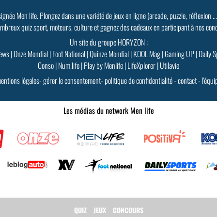
signée Men life. Plongez dans une variété de jeux en ligne (arcade, puzzle, réflexion ..
mbreux quiz sport, moteurs, culture et gagnez des cadeaux en participant à nos con
Un site du groupe HORYZON :
ews
|
Onze Mondial
|
Foot National
|
Quinze Mondial
|
KOOL Mag
|
Gaming UP
|
Daily S
Conso
|
Num.life
|
Play by Menlife
|
LifeXplorer
|
Utilavie
entions légales
-
gérer le consentement
-
politique de confidentialité
-
contact
-
l'équi
Les médias du network Men life
QUIZ
JEUX
CONCOURS