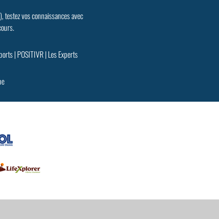
.), testez vos connaissances avec
cours.
ports
|
POSITIVR
|
Les Experts
pe