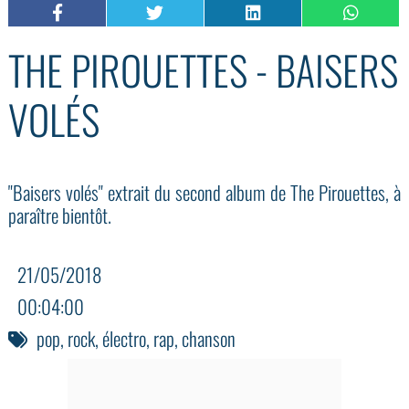
THE PIROUETTES - BAISERS
VOLÉS
"Baisers volés" extrait du second album de The Pirouettes, à
paraître bientôt.
21/05/2018
00:04:00
pop
,
rock
,
électro
,
rap
,
chanson