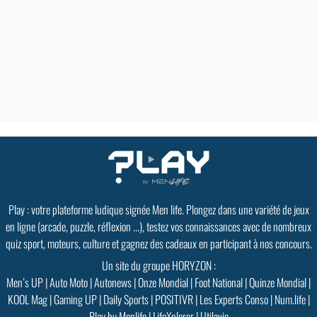
Play : votre plateforme ludique signée Men life. Plongez dans une variété de jeux
en ligne (arcade, puzzle, réflexion ...), testez vos connaissances avec de nombreux
quiz sport, moteurs, culture et gagnez des cadeaux en participant à nos concours.
Un site du groupe HORYZON :
Men’s UP
|
Auto Moto
|
Autonews
|
Onze Mondial
|
Foot National
|
Quinze Mondial
|
KOOL Mag
|
Gaming UP
|
Daily Sports
|
POSITIVR
|
Les Experts Conso
|
Num.life
|
Play by Menlife
|
LifeXplorer
|
Utilavie