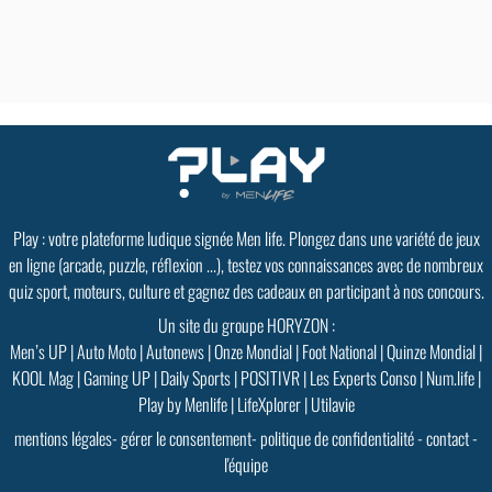
Play : votre plateforme ludique signée Men life. Plongez dans une variété de jeux
en ligne (arcade, puzzle, réflexion ...), testez vos connaissances avec de nombreux
quiz sport, moteurs, culture et gagnez des cadeaux en participant à nos concours.
Un site du groupe HORYZON :
Men’s UP
|
Auto Moto
|
Autonews
|
Onze Mondial
|
Foot National
|
Quinze Mondial
|
KOOL Mag
|
Gaming UP
|
Daily Sports
|
POSITIVR
|
Les Experts Conso
|
Num.life
|
Play by Menlife
|
LifeXplorer
|
Utilavie
mentions légales
-
gérer le consentement
-
politique de confidentialité
-
contact
-
l'équipe