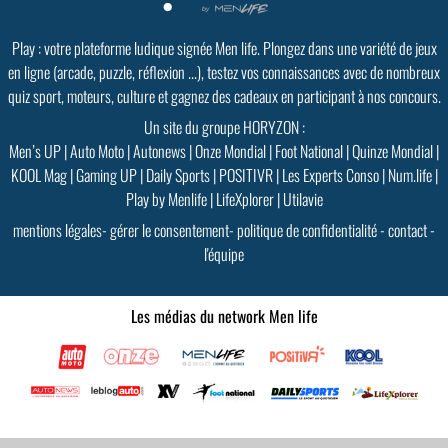
Play : votre plateforme ludique signée Men life. Plongez dans une variété de jeux
en ligne (arcade, puzzle, réflexion ...), testez vos connaissances avec de nombreux
quiz sport, moteurs, culture et gagnez des cadeaux en participant à nos concours.
Un site du groupe HORYZON :
Men’s UP
|
Auto Moto
|
Autonews
|
Onze Mondial
|
Foot National
|
Quinze Mondial
|
KOOL Mag
|
Gaming UP
|
Daily Sports
|
POSITIVR
|
Les Experts Conso
|
Num.life
|
Play by Menlife
|
LifeXplorer
|
Utilavie
mentions légales
-
gérer le consentement
-
politique de confidentialité
-
contact
-
l'équipe
Les médias du network Men life