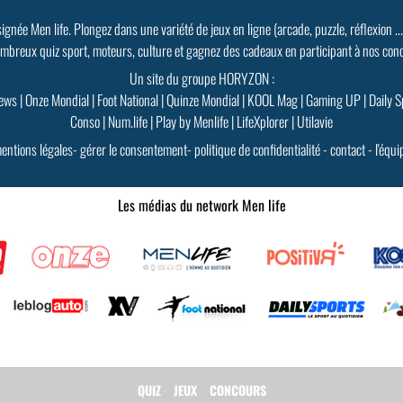
signée Men life. Plongez dans une variété de jeux en ligne (arcade, puzzle, réflexion ..
mbreux quiz sport, moteurs, culture et gagnez des cadeaux en participant à nos con
Un site du groupe HORYZON :
ews
|
Onze Mondial
|
Foot National
|
Quinze Mondial
|
KOOL Mag
|
Gaming UP
|
Daily S
Conso
|
Num.life
|
Play by Menlife
|
LifeXplorer
|
Utilavie
entions légales
-
gérer le consentement
-
politique de confidentialité
-
contact
-
l'équi
Les médias du network Men life
QUIZ
JEUX
CONCOURS