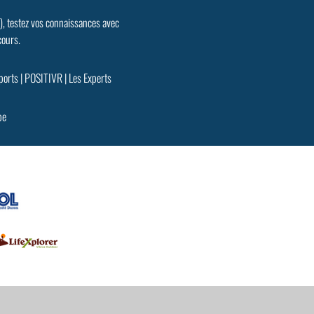
.), testez vos connaissances avec
cours.
ports
|
POSITIVR
|
Les Experts
pe