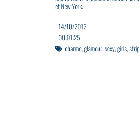
et New York.
14/10/2012
00:01:25
charme
,
glamour
,
sexy
,
girls
,
stri