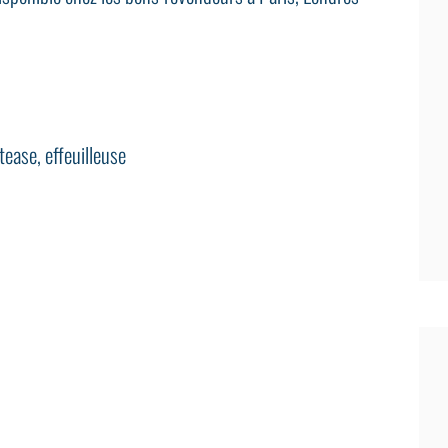
ptease
,
effeuilleuse