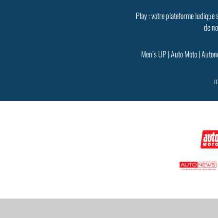
Play : votre plateforme ludique 
de no
Men’s UP
|
Auto Moto
|
Auton
m