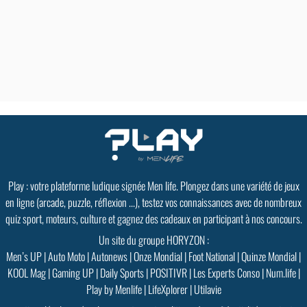
Play : votre plateforme ludique signée Men life. Plongez dans une variété de jeux
en ligne (arcade, puzzle, réflexion ...), testez vos connaissances avec de nombreux
quiz sport, moteurs, culture et gagnez des cadeaux en participant à nos concours.
Un site du groupe HORYZON :
Men’s UP
|
Auto Moto
|
Autonews
|
Onze Mondial
|
Foot National
|
Quinze Mondial
|
KOOL Mag
|
Gaming UP
|
Daily Sports
|
POSITIVR
|
Les Experts Conso
|
Num.life
|
Play by Menlife
|
LifeXplorer
|
Utilavie