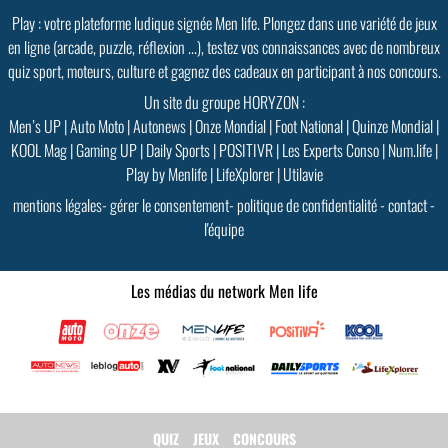
Play : votre plateforme ludique signée Men life. Plongez dans une variété de jeux
en ligne (arcade, puzzle, réflexion ...), testez vos connaissances avec de nombreux
quiz sport, moteurs, culture et gagnez des cadeaux en participant à nos concours.
Un site du groupe HORYZON :
Men’s UP
|
Auto Moto
|
Autonews
|
Onze Mondial
|
Foot National
|
Quinze Mondial
|
KOOL Mag
|
Gaming UP
|
Daily Sports
|
POSITIVR
|
Les Experts Conso
|
Num.life
|
Play by Menlife
|
LifeXplorer
|
Utilavie
mentions légales
-
gérer le consentement
-
politique de confidentialité
-
contact
-
l'équipe
Les médias du network Men life
QUIZ
JEUX
CONCOURS