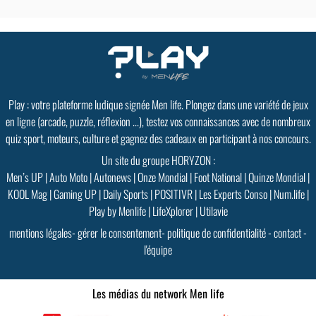
Play : votre plateforme ludique signée Men life. Plongez dans une variété de jeux
en ligne (arcade, puzzle, réflexion ...), testez vos connaissances avec de nombreux
quiz sport, moteurs, culture et gagnez des cadeaux en participant à nos concours.
Un site du groupe HORYZON :
Men’s UP
|
Auto Moto
|
Autonews
|
Onze Mondial
|
Foot National
|
Quinze Mondial
|
KOOL Mag
|
Gaming UP
|
Daily Sports
|
POSITIVR
|
Les Experts Conso
|
Num.life
|
Play by Menlife
|
LifeXplorer
|
Utilavie
mentions légales
-
gérer le consentement
-
politique de confidentialité
-
contact
-
l'équipe
Les médias du network Men life