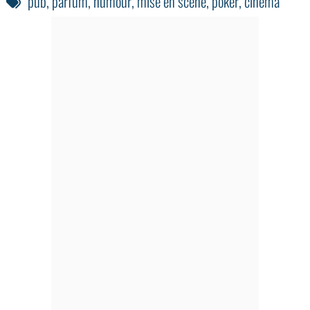
pub
,
parfum
,
humour
,
mise en scène
,
poker
,
cinéma