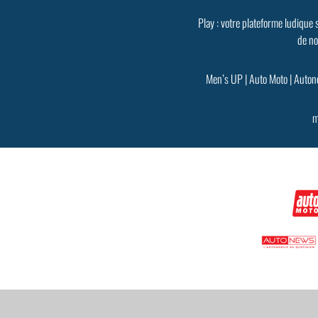
Play : votre plateforme ludique 
de no
Men’s UP
|
Auto Moto
|
Auton
m