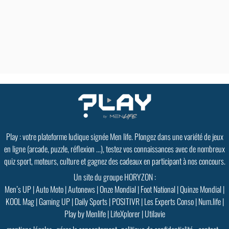
Play : votre plateforme ludique signée Men life. Plongez dans une variété de jeux
en ligne (arcade, puzzle, réflexion ...), testez vos connaissances avec de nombreux
quiz sport, moteurs, culture et gagnez des cadeaux en participant à nos concours.
Un site du groupe HORYZON :
Men’s UP
|
Auto Moto
|
Autonews
|
Onze Mondial
|
Foot National
|
Quinze Mondial
|
KOOL Mag
|
Gaming UP
|
Daily Sports
|
POSITIVR
|
Les Experts Conso
|
Num.life
|
Play by Menlife
|
LifeXplorer
|
Utilavie