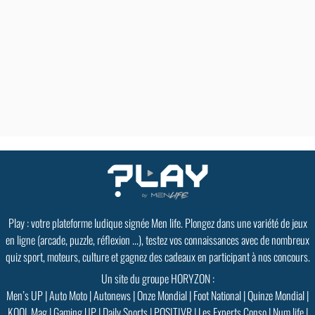
Play : votre plateforme ludique signée Men life. Plongez dans une variété de jeux
en ligne (arcade, puzzle, réflexion ...), testez vos connaissances avec de nombreux
quiz sport, moteurs, culture et gagnez des cadeaux en participant à nos concours.
Un site du groupe HORYZON :
Men’s UP
|
Auto Moto
|
Autonews
|
Onze Mondial
|
Foot National
|
Quinze Mondial
|
KOOL Mag
|
Gaming UP
|
Daily Sports
|
POSITIVR
|
Les Experts Conso
|
Num.life
|