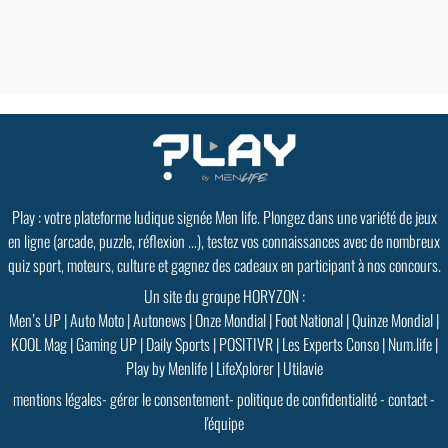
Play : votre plateforme ludique signée Men life. Plongez dans une variété de jeux
en ligne (arcade, puzzle, réflexion ...), testez vos connaissances avec de nombreux
quiz sport, moteurs, culture et gagnez des cadeaux en participant à nos concours.
Un site du groupe HORYZON :
Men’s UP
|
Auto Moto
|
Autonews
|
Onze Mondial
|
Foot National
|
Quinze Mondial
|
KOOL Mag
|
Gaming UP
|
Daily Sports
|
POSITIVR
|
Les Experts Conso
|
Num.life
|
Play by Menlife
|
LifeXplorer
|
Utilavie
mentions légales
-
gérer le consentement
-
politique de confidentialité
-
contact
-
l'équipe