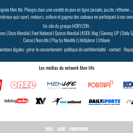
signée Men life. Plongez dans une variété de jeux en ligne (arcade, puzzle, réflexion ..
mbreux quiz sport, moteurs, culture et gagnez des cadeaux en participant à nos con
Un site du groupe HORYZON :
ews
|
Onze Mondial
|
Foot National
|
Quinze Mondial
|
KOOL Mag
|
Gaming UP
|
Daily S
Conso
|
Num.life
|
Play by Menlife
|
LifeXplorer
|
Utilavie
entions légales
-
gérer le consentement
-
politique de confidentialité
-
contact
-
l'équi
Les médias du network Men life
QUIZ
JEUX
CONCOURS