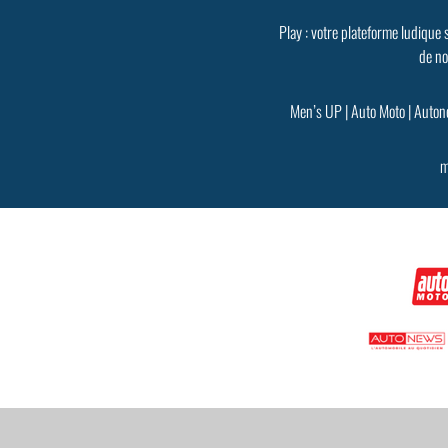
Play : votre plateforme ludique 
de no
Men’s UP
|
Auto Moto
|
Auton
m