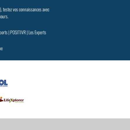
.), testez vos connaissances avec
cours.
ports
|
POSITIVR
|
Les Experts
pe